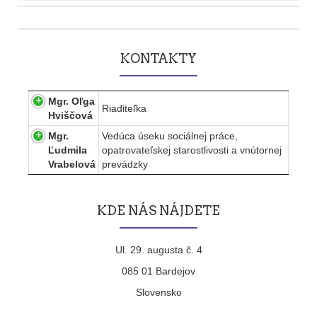
Post
navigation
KONTAKTY
Mgr. Oľga
Riaditeľka
Hviščová
Mgr.
Vedúca úseku sociálnej práce,
Ľudmila
opatrovateľskej starostlivosti a vnútornej
Vrabelová
prevádzky
KDE NÁS NÁJDETE
Ul. 29. augusta č. 4
085 01 Bardejov
Slovensko