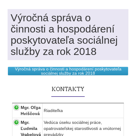
Výročná správa o
činnosti a hospodárení
poskytovateľa sociálnej
služby za rok 2018
Výročná správa o činnosti a hospodárení poskytovateľa
sociálnej služby za rok 2018
KONTAKTY
Mgr. Oľga
Riaditeľka
Hviščová
Mgr.
Vedúca úseku sociálnej práce,
Ľudmila
opatrovateľskej starostlivosti a vnútornej
Vrabelová
prevádzky