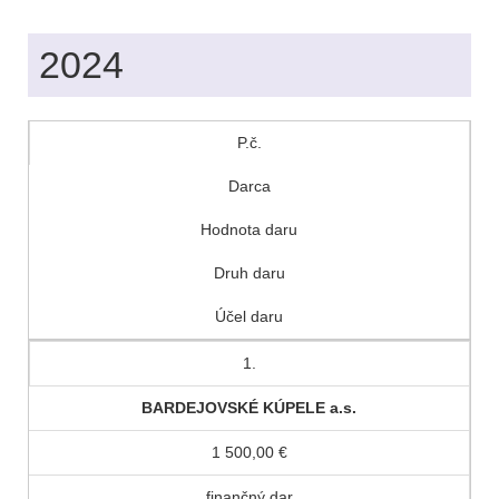
2024
P.č.
Darca
Hodnota daru
Druh daru
Účel daru
1.
BARDEJOVSKÉ KÚPELE a.s.
1 500,00 €
finančný dar