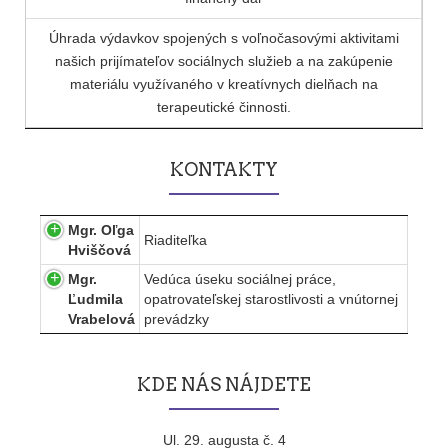
Úhrada výdavkov spojených s voľnočasovými aktivitami
našich prijímateľov sociálnych služieb a na zakúpenie
materiálu využívaného v kreatívnych dielňach na
terapeutické činnosti.
KONTAKTY
Mgr. Oľga
Riaditeľka
Hviščová
Mgr.
Vedúca úseku sociálnej práce,
Ľudmila
opatrovateľskej starostlivosti a vnútornej
Vrabelová
prevádzky
KDE NÁS NÁJDETE
Ul. 29. augusta č. 4