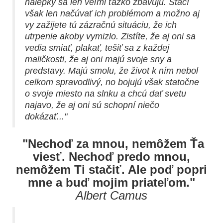
nálepky sa len veľmi ťažko zbavujú. Stačí
však len načúvať ich problémom a možno aj
vy zažijete tú zázračnú situáciu, že ich
utrpenie akoby vymizlo. Zistíte, že aj oni sa
vedia smiať, plakať, tešiť sa z každej
maličkosti, že aj oni majú svoje sny a
predstavy. Majú smolu, že život k ním nebol
celkom spravodlivý, no bojujú však statočne
o svoje miesto na slnku a chcú dať svetu
najavo, že aj oni sú schopní niečo
dokázať..."
"Nechoď za mnou, nemôžem Ťa
viesť. Nechoď predo mnou,
nemôžem Ti stačiť. Ale poď popri
mne a buď mojim priateľom."
Albert Camus