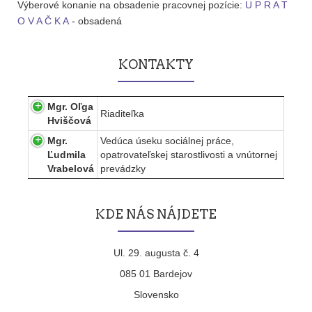
Výberové konanie na obsadenie pracovnej pozície:
U P R A T
O V A Č K A
- obsadená
KONTAKTY
Mgr. Oľga
Riaditeľka
Hviščová
Mgr.
Vedúca úseku sociálnej práce,
Ľudmila
opatrovateľskej starostlivosti a vnútornej
Vrabelová
prevádzky
KDE NÁS NÁJDETE
Ul. 29. augusta č. 4
085 01 Bardejov
Slovensko