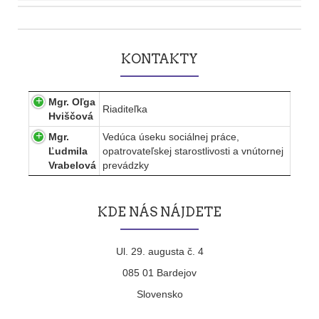
Post
navigation
KONTAKTY
Mgr. Oľga
Riaditeľka
Hviščová
Mgr.
Vedúca úseku sociálnej práce,
Ľudmila
opatrovateľskej starostlivosti a vnútornej
Vrabelová
prevádzky
KDE NÁS NÁJDETE
Ul. 29. augusta č. 4
085 01 Bardejov
Slovensko