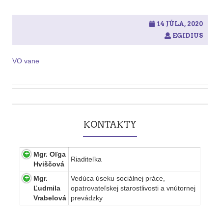
14 JÚLA, 2020
EGIDIUS
VO vane
Post
navigation
KONTAKTY
Mgr. Oľga
Riaditeľka
Hviščová
Mgr.
Vedúca úseku sociálnej práce,
Ľudmila
opatrovateľskej starostlivosti a vnútornej
Vrabelová
prevádzky