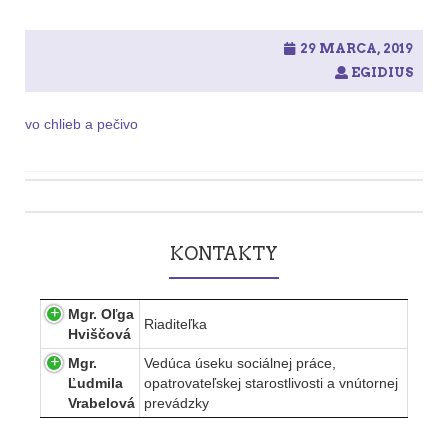
29 MARCA, 2019
EGIDIUS
vo chlieb a pečivo
Post
navigation
KONTAKTY
Mgr. Oľga
Riaditeľka
Hviščová
Mgr.
Vedúca úseku sociálnej práce,
Ľudmila
opatrovateľskej starostlivosti a vnútornej
Vrabelová
prevádzky