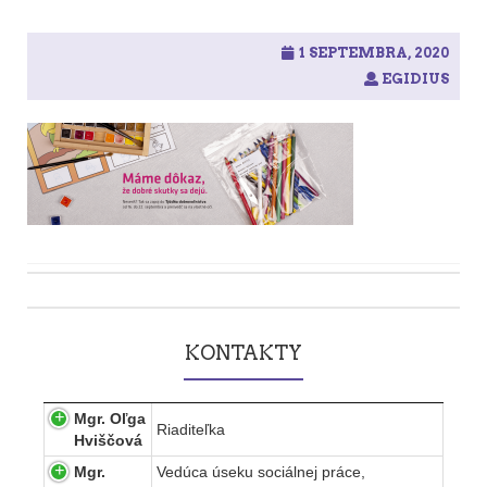
1 SEPTEMBRA, 2020
EGIDIUS
Post
navigation
KONTAKTY
Mgr. Oľga
Riaditeľka
Hviščová
Mgr.
Vedúca úseku sociálnej práce,