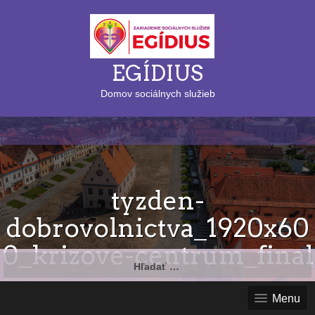
EGÍDIUS
Domov sociálnych služieb
tyzden-
dobrovolnictva_1920x60
0_krizove-centrum_final
Hľadať:
Menu