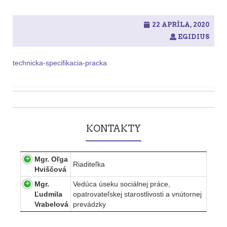
22 APRÍLA, 2020
EGIDIUS
technicka-specifikacia-pracka
Post
navigation
KONTAKTY
Mgr. Oľga
Riaditeľka
Hviščová
Mgr.
Vedúca úseku sociálnej práce,
Ľudmila
opatrovateľskej starostlivosti a vnútornej
Vrabelová
prevádzky