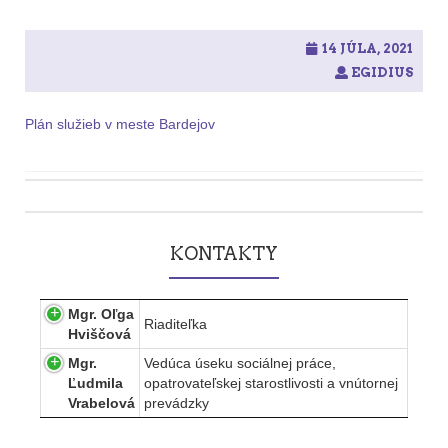
14 JÚLA, 2021
EGIDIUS
Plán služieb v meste Bardejov
Post
navigation
KONTAKTY
Mgr. Oľga
Riaditeľka
Hviščová
Mgr.
Vedúca úseku sociálnej práce,
Ľudmila
opatrovateľskej starostlivosti a vnútornej
Vrabelová
prevádzky