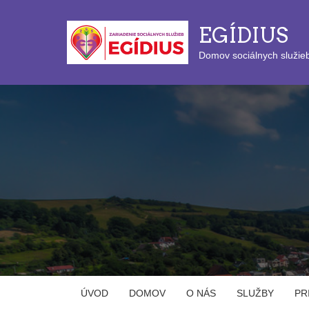
EGÍDIUS
Domov sociálnych služie
ÚVOD
DOMOV
O NÁS
SLUŽBY
PR