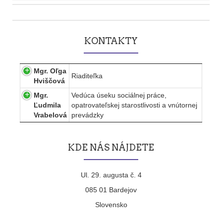
Post
navigation
KONTAKTY
Mgr. Oľga
Riaditeľka
Hviščová
Mgr.
Vedúca úseku sociálnej práce,
Ľudmila
opatrovateľskej starostlivosti a vnútornej
Vrabelová
prevádzky
KDE NÁS NÁJDETE
Ul. 29. augusta č. 4
085 01 Bardejov
Slovensko