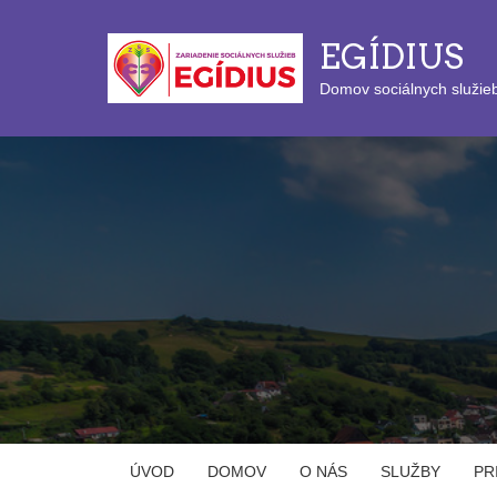
EGÍDIUS
Domov sociálnych služie
ÚVOD
DOMOV
O NÁS
SLUŽBY
PR