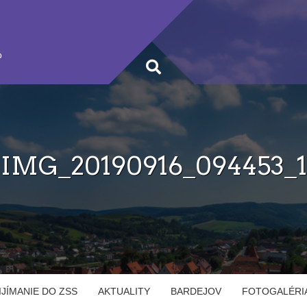
b
IMG_20190916_094453_1
IJÍMANIE DO ZSS
AKTUALITY
BARDEJOV
FOTOGALÉRI