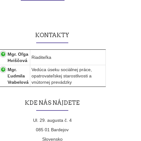
KONTAKTY
Mgr. Oľga
Riaditeľka
Hviščová
Mgr.
Vedúca úseku sociálnej práce,
Ľudmila
opatrovateľskej starostlivosti a
Vrabelová
vnútornej prevádzky
KDE NÁS NÁJDETE
Ul. 29. augusta č. 4
085 01 Bardejov
Slovensko