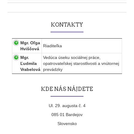
Post
navigation
KONTAKTY
Mgr. Oľga
Riaditeľka
Hviščová
Mgr.
Vedúca úseku sociálnej práce,
Ľudmila
opatrovateľskej starostlivosti a vnútornej
Vrabelová
prevádzky
KDE NÁS NÁJDETE
Ul. 29. augusta č. 4
085 01 Bardejov
Slovensko