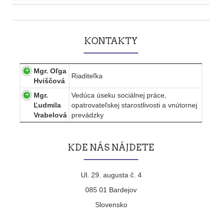
Post
navigation
KONTAKTY
Mgr. Oľga
Riaditeľka
Hviščová
Mgr.
Vedúca úseku sociálnej práce,
Ľudmila
opatrovateľskej starostlivosti a vnútornej
Vrabelová
prevádzky
KDE NÁS NÁJDETE
Ul. 29. augusta č. 4
085 01 Bardejov
Slovensko