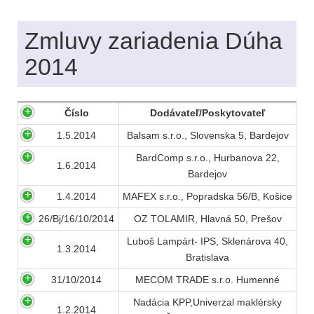
Zmluvy zariadenia Dúha
2014
Číslo
Dodávateľ/Poskytovateľ
1.5.2014
Balsam s.r.o., Slovenska 5, Bardejov
BardComp s.r.o., Hurbanova 22,
1.6.2014
Bardejov
1.4.2014
MAFEX s.r.o., Popradska 56/B, Košice
26/Bj/16/10/2014
OZ TOLAMIR, Hlavná 50, Prešov
Luboš Lampárt- IPS, Sklenárova 40,
1.3.2014
Bratislava
31/10/2014
MECOM TRADE s.r.o. Humenné
Nadácia KPP,Univerzal maklérsky
1.2.2014