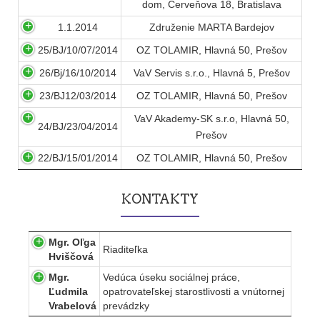
dom, Červeňova 18, Bratislava
1.1.2014
Združenie MARTA Bardejov
25/BJ/10/07/2014
OZ TOLAMIR, Hlavná 50, Prešov
26/Bj/16/10/2014
VaV Servis s.r.o., Hlavná 5, Prešov
23/BJ12/03/2014
OZ TOLAMIR, Hlavná 50, Prešov
VaV Akademy-SK s.r.o, Hlavná 50,
24/BJ/23/04/2014
Prešov
22/BJ/15/01/2014
OZ TOLAMIR, Hlavná 50, Prešov
KONTAKTY
Mgr. Oľga
Riaditeľka
Hviščová
Mgr.
Vedúca úseku sociálnej práce,
Ľudmila
opatrovateľskej starostlivosti a vnútornej
Vrabelová
prevádzky