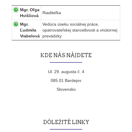
Mgr. Oľga
Riaditeľka
Hviščová
Mgr.
Vedúca úseku sociálnej práce,
Ľudmila
opatrovateľskej starostlivosti a vnútornej
Vrabelová
prevádzky
KDE NÁS NÁJDETE
Ul. 29. augusta č. 4
085 01 Bardejov
Slovensko
DÔLEŽITÉ LINKY