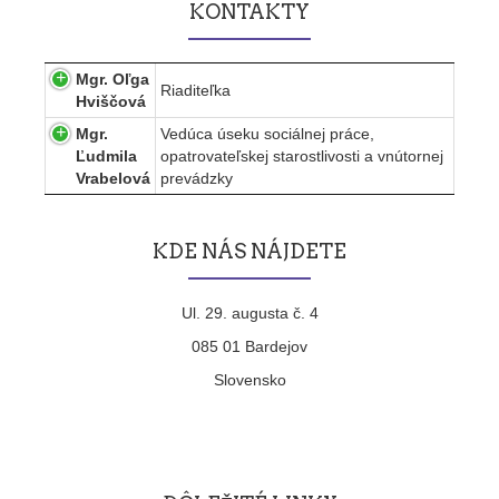
KONTAKTY
Mgr. Oľga
Riaditeľka
Hviščová
Mgr.
Vedúca úseku sociálnej práce,
Ľudmila
opatrovateľskej starostlivosti a vnútornej
Vrabelová
prevádzky
KDE NÁS NÁJDETE
Ul. 29. augusta č. 4
085 01 Bardejov
Slovensko